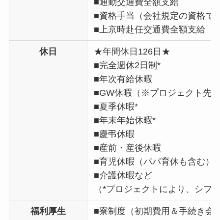
■通勤交通費全額支給
■資格手当（会社規定の資格で
■上京時赴任交通費全額支給
休日
★年間休日126日★
■完全週休2日制*
■年次有給休暇
■GW休暇（※プロジェクト先
■夏季休暇*
■年末年始休暇*
■慶弔休暇
■産前・産後休暇
■育児休暇（パパ育休も含む）
■介護休暇など
（*プロジェクトにより、シフ
福利厚生
■寮制度（初期費用＆手続き会社負