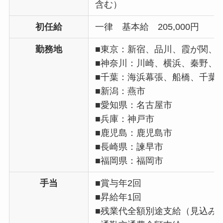
含む）
初任給
一律 基本給 205,000円
勤務地
■東京：新宿、品川、霞が関、
■神奈川：川崎、横浜、秦野、
■千葉：海浜幕張、船橋、千葉
■新潟：燕市
■愛知県：名古屋市
■兵庫：神戸市
■鹿児島：鹿児島市
■長崎県：諫早市
■福岡県：福岡市
手当
■賞与年2回
■昇給年1回
■残業代全額別途支給（見込み