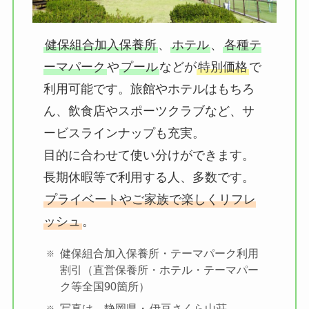
健保組合加入保養所
、
ホテル
、
各種テ
ーマパーク
や
プール
などが
特別価格
で
利用可能です。旅館やホテルはもちろ
ん、飲食店やスポーツクラブなど、サ
ービスラインナップも充実。
目的に合わせて使い分けができます。
長期休暇等で利用する人、多数です。
プライベートやご家族で楽しくリフレ
ッシュ
。
健保組合加入保養所・テーマパーク利用
割引（直営保養所・ホテル・テーマパー
ク等全国90箇所）
写真は、静岡県・
伊豆さくら山荘
。