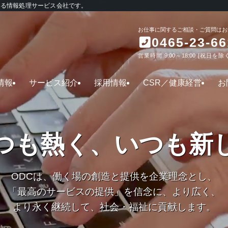
いる情報処理サービス会社です。
お仕事に関するご相談・ご質問はお
0465-23-66
営業時間 9:00～18:00 [祝日を除
情報
サービス紹介
採用情報
CSR／健康経営
お
つも熱く、いつも新
ODCは、働く場の創造と提供を企業理念とし、
「最高のサービスの提供」を信念に、より広く、
より永く継続して、社会・福祉に貢献します。