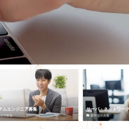
テムエンジニア募集
サーバ・ネットワー
採用募集
新卒採用募集