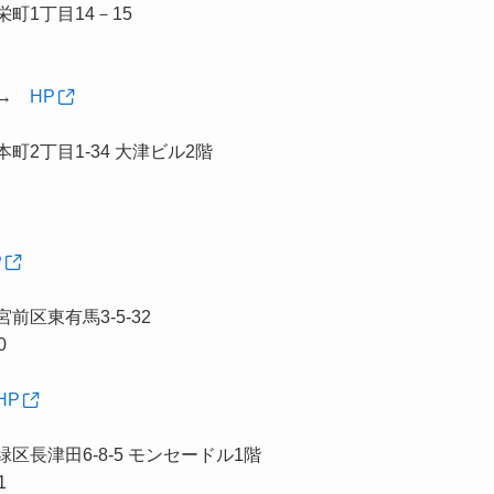
町1丁目14－15
】→
HP
町2丁目1-34 大津ビル2階
P
区東有馬3-5-32
0
HP
長津田6-8-5 モンセードル1階
1